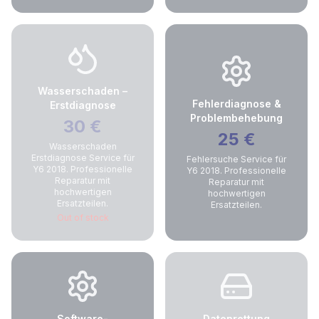
Wasserschaden –
Fehlerdiagnose &
Erstdiagnose
Problembehebung
30
€
25
€
Wasserschaden
Erstdiagnose Service für
Fehlersuche Service für
Y6 2018. Professionelle
Y6 2018. Professionelle
Reparatur mit
Reparatur mit
hochwertigen
hochwertigen
Ersatzteilen.
Ersatzteilen.
Out of stock
Software-
Datenrettung