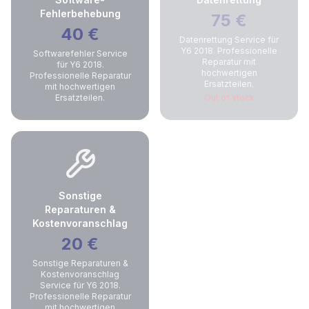
Fehlerbehebung
75
€
40
€
Datenrettung Service für
Y6 2018. Professionelle
Softwarefehler Service
Reparatur mit
für Y6 2018.
hochwertigen
Professionelle Reparatur
Ersatzteilen.
mit hochwertigen
Ersatzteilen.
Out of stock
Sonstige
Reparaturen &
Kostenvoranschlag
20
€
Sonstige Reparaturen &
Kostenvoranschlag
Service für Y6 2018.
Professionelle Reparatur
mit hochwertigen