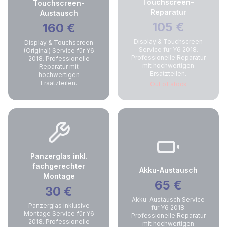
Touchscreen-
Touchscreen-
Reparatur
Austausch
105
€
160
€
Display & Touchscreen
Display & Touchscreen
Service für Y6 2018.
(Original) Service für Y6
Professionelle Reparatur
2018. Professionelle
mit hochwertigen
Reparatur mit
Ersatzteilen.
hochwertigen
Ersatzteilen.
Out of stock
Panzerglas inkl.
fachgerechter
Akku-Austausch
Montage
65
€
30
€
Akku-Austausch Service
Panzerglas inklusive
für Y6 2018.
Montage Service für Y6
Professionelle Reparatur
2018. Professionelle
mit hochwertigen