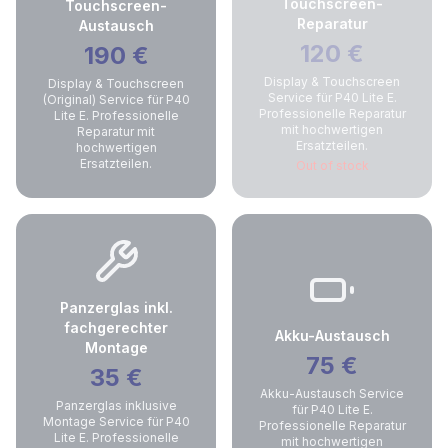
Touchscreen-
Touchscreen-
Reparatur
Austausch
120
€
190
€
Display & Touchscreen
Display & Touchscreen
Service für P40 Lite E.
(Original) Service für P40
Professionelle Reparatur
Lite E. Professionelle
mit hochwertigen
Reparatur mit
Ersatzteilen.
hochwertigen
Ersatzteilen.
Out of stock
Panzerglas inkl.
fachgerechter
Akku-Austausch
Montage
75
€
35
€
Akku-Austausch Service
Panzerglas inklusive
für P40 Lite E.
Montage Service für P40
Professionelle Reparatur
Lite E. Professionelle
mit hochwertigen