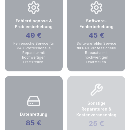
Fehlerdiagnose &
Software-
Problembehebung
Fehlerbehebung
49
€
45
€
Fehlersuche Service für
Softwarefehler Service
P40. Professionelle
für P40. Professionelle
Reparatur mit
Reparatur mit
hochwertigen
hochwertigen
Ersatzteilen.
Ersatzteilen.
Sonstige
Reparaturen &
Datenrettung
Kostenvoranschlag
85
€
25
€