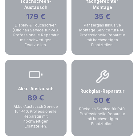
Touchscreen-
fachgerechter
Austausch
Montage
179
€
35
€
Display & Touchscreen
Panzerglas inklusive
(Original) Service für P40.
Montage Service für P40.
Professionelle Reparatur
Professionelle Reparatur
mit hochwertigen
mit hochwertigen
Ersatzteilen.
Ersatzteilen.
Akku-Austausch
Rückglas-Reparatur
89
€
50
€
Akku-Austausch Service
Rückglas Service für P40.
für P40. Professionelle
Professionelle Reparatur
Reparatur mit
mit hochwertigen
hochwertigen
Ersatzteilen.
Ersatzteilen.