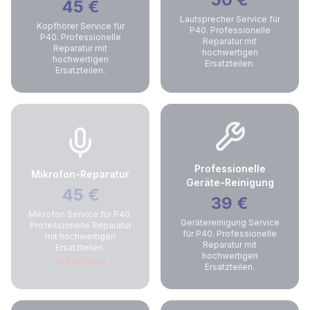
45
€
Lautsprecher Service für
Kopfhörer Service für
P40. Professionelle
P40. Professionelle
Reparatur mit
Reparatur mit
hochwertigen
hochwertigen
Ersatzteilen.
Ersatzteilen.
Professionelle
Mikrofon-Reparatur
Geräte-Reinigung
45
€
39
€
Mikrofon Service für P40.
Gerätereinigung Service
Professionelle Reparatur
für P40. Professionelle
mit hochwertigen
Reparatur mit
Ersatzteilen.
hochwertigen
Out of stock
Ersatzteilen.