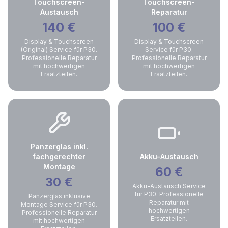
Touchscreen-
Touchscreen-
Austausch
Reparatur
140
€
100
€
Display & Touchscreen
Display & Touchscreen
(Original) Service für P30.
Service für P30.
Professionelle Reparatur
Professionelle Reparatur
mit hochwertigen
mit hochwertigen
Ersatzteilen.
Ersatzteilen.
Panzerglas inkl.
fachgerechter
Akku-Austausch
Montage
60
€
30
€
Akku-Austausch Service
für P30. Professionelle
Panzerglas inklusive
Reparatur mit
Montage Service für P30.
hochwertigen
Professionelle Reparatur
Ersatzteilen.
mit hochwertigen