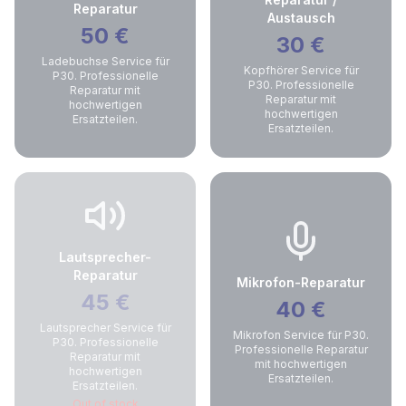
Reparatur
Austausch
50
€
30
€
Ladebuchse Service für
Kopfhörer Service für
P30. Professionelle
P30. Professionelle
Reparatur mit
Reparatur mit
hochwertigen
hochwertigen
Ersatzteilen.
Ersatzteilen.
Lautsprecher-
Reparatur
Mikrofon-Reparatur
45
€
40
€
Lautsprecher Service für
Mikrofon Service für P30.
P30. Professionelle
Professionelle Reparatur
Reparatur mit
mit hochwertigen
hochwertigen
Ersatzteilen.
Ersatzteilen.
Out of stock