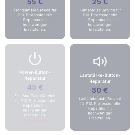
55
€
25
€
Frontkamera Service für
Kameraglas Service für
P10. Professionelle
P10. Professionelle
Reparatur mit
Reparatur mit
hochwertigen
hochwertigen
Ersatzteilen.
Ersatzteilen.
Power-Button-
Lautstärke-Button-
Reparatur
Reparatur
45
€
50
€
Ein-/Aus-Taste Service
Lautstärketaste Service
für P10. Professionelle
für P10. Professionelle
Reparatur mit
Reparatur mit
hochwertigen
hochwertigen
Ersatzteilen.
Ersatzteilen.
Out of stock