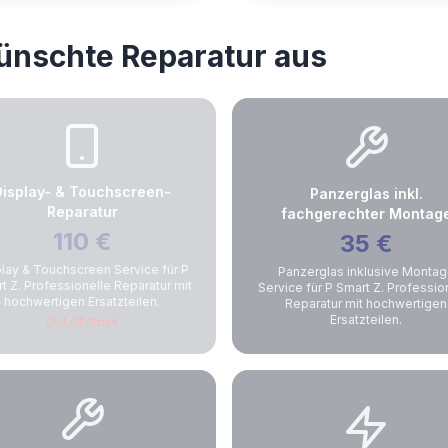
wünschte Reparatur aus
Display- & Touchscreen-
Panzerglas inkl.
Reparatur
fachgerechter Montag
110
€
35
€
lay & Touchscreen Service für P
Panzerglas inklusive Monta
t Z. Professionelle Reparatur mit
Service für P Smart Z. Professio
hochwertigen Ersatzteilen.
Reparatur mit hochwertigen
Ersatzteilen.
Out of stock