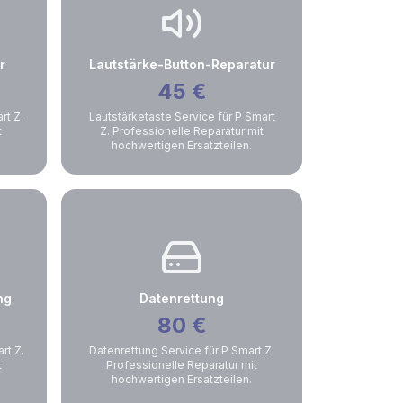
r
Lautstärke-Button-Reparatur
45
€
rt Z.
Lautstärketaste Service für P Smart
t
Z. Professionelle Reparatur mit
hochwertigen Ersatzteilen.
ng
Datenrettung
80
€
rt Z.
Datenrettung Service für P Smart Z.
t
Professionelle Reparatur mit
hochwertigen Ersatzteilen.