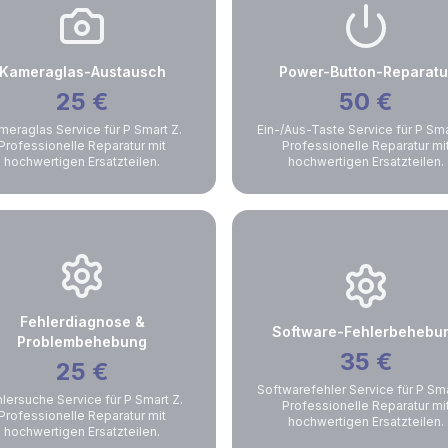
Kameraglas-Austausch
Power-Button-Reparatu
25
€
50
€
meraglas Service für P Smart Z.
Ein-/Aus-Taste Service für P Sma
Professionelle Reparatur mit
Professionelle Reparatur mi
hochwertigen Ersatzteilen.
hochwertigen Ersatzteilen.
Fehlerdiagnose &
Software-Fehlerbehebu
Problembehebung
35
€
25
€
Softwarefehler Service für P Sma
lersuche Service für P Smart Z.
Professionelle Reparatur mi
Professionelle Reparatur mit
hochwertigen Ersatzteilen.
hochwertigen Ersatzteilen.