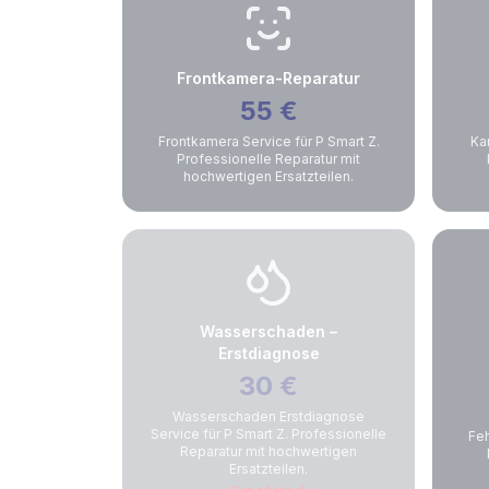
Frontkamera-Reparatur
55
€
Frontkamera Service für P Smart Z.
Ka
Professionelle Reparatur mit
hochwertigen Ersatzteilen.
Wasserschaden –
Erstdiagnose
30
€
Wasserschaden Erstdiagnose
Service für P Smart Z. Professionelle
Feh
Reparatur mit hochwertigen
Ersatzteilen.