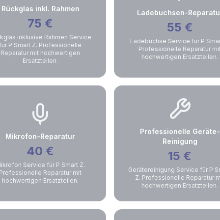
Rückglas inkl. Rahmen
Ladebuchsen-Reparatu
75
€
55
€
kglas inklusive Rahmen Service
Ladebuchse Service für P Smar
für P Smart Z. Professionelle
Professionelle Reparatur mi
Reparatur mit hochwertigen
hochwertigen Ersatzteilen.
Ersatzteilen.
Professionelle Geräte-
Mikrofon-Reparatur
Reinigung
40
€
15
€
ikrofon Service für P Smart Z.
Gerätereinigung Service für P S
Professionelle Reparatur mit
Z. Professionelle Reparatur m
hochwertigen Ersatzteilen.
hochwertigen Ersatzteilen.