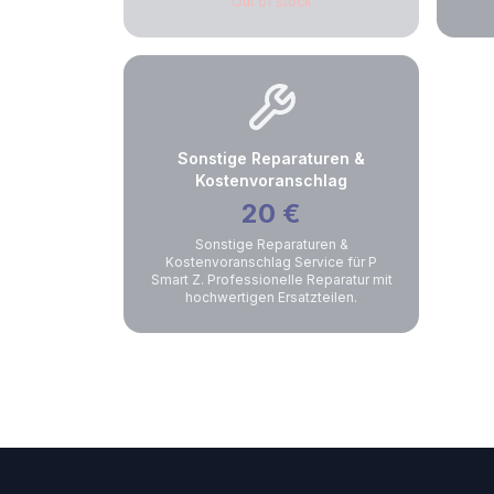
Out of stock
Sonstige Reparaturen &
Kostenvoranschlag
20
€
Sonstige Reparaturen &
Kostenvoranschlag Service für P
Smart Z. Professionelle Reparatur mit
hochwertigen Ersatzteilen.