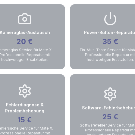
Kameraglas-Austausch
Power-Button-Reparatu
20
€
35
€
ameraglas Service für Mate X.
Ein-/Aus-Taste Service für Mat
Professionelle Reparatur mit
Professionelle Reparatur mi
hochwertigen Ersatzteilen.
hochwertigen Ersatzteilen.
Fehlerdiagnose &
Software-Fehlerbehebu
Problembehebung
25
€
15
€
Softwarefehler Service für Mat
ehlersuche Service für Mate X.
Professionelle Reparatur mi
Professionelle Reparatur mit
hochwertigen Ersatzteilen.