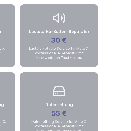
r
Lautstärke-Button-Reparatur
30
€
e X.
Lautstärketaste Service für Mate X.
t
Professionelle Reparatur mit
hochwertigen Ersatzteilen.
ng
Datenrettung
55
€
e X.
Datenrettung Service für Mate X.
t
Professionelle Reparatur mit
hochwertigen Ersatzteilen.