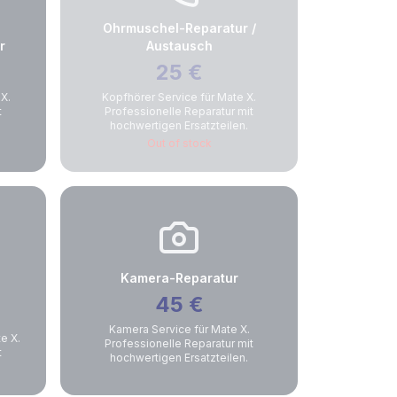
Ohrmuschel-Reparatur /
r
Austausch
25
€
X.
Kopfhörer Service für Mate X.
t
Professionelle Reparatur mit
hochwertigen Ersatzteilen.
Out of stock
Kamera-Reparatur
45
€
Kamera Service für Mate X.
e X.
Professionelle Reparatur mit
t
hochwertigen Ersatzteilen.