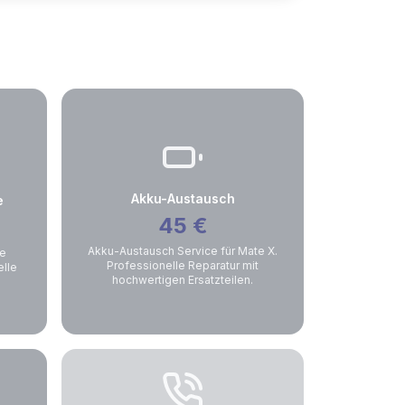
Akku-Austausch
e
45
€
Akku-Austausch Service für Mate X.
ge
Professionelle Reparatur mit
elle
hochwertigen Ersatzteilen.