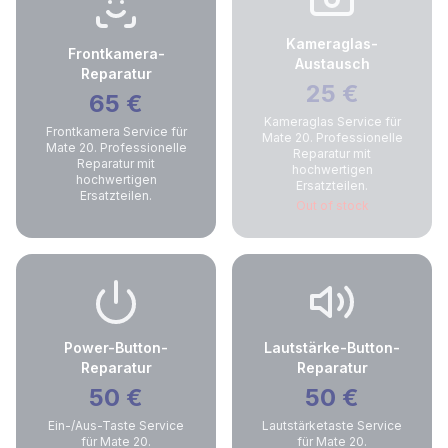
Kameraglas-
Frontkamera-
Austausch
Reparatur
25
€
65
€
Kameraglas Service für
Frontkamera Service für
Mate 20. Professionelle
Mate 20. Professionelle
Reparatur mit
Reparatur mit
hochwertigen
hochwertigen
Ersatzteilen.
Ersatzteilen.
Out of stock
Power-Button-
Lautstärke-Button-
Reparatur
Reparatur
50
€
50
€
Ein-/Aus-Taste Service
Lautstärketaste Service
für Mate 20.
für Mate 20.