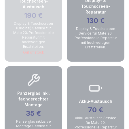
Display- &
Touchscreen-
Touchscreen-
Austausch
Reparatur
190
€
130
€
Display & Touchscreen
(Original) Service für
Display & Touchscreen
Mate 20. Professionelle
Service für Mate 20.
Reparatur mit
Professionelle Reparatur
hochwertigen
mit hochwertigen
Ersatzteilen.
Ersatzteilen.
Out of stock
Panzerglas inkl.
fachgerechter
Akku-Austausch
Montage
70
€
35
€
Akku-Austausch Service
Panzerglas inklusive
für Mate 20.
Montage Service für
Professionelle Reparatur