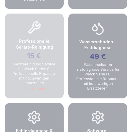
Professionelle
Wasserschaden –
Geräte-Reinigung
Erstdiagnose
15
€
49
€
Gerätereinigung Service
Wasserschaden
für Watch Series 8.
Erstdiagnose Service für
Professionelle Reparatur
Watch Series 8.
mit hochwertigen
Professionelle Reparatur
Ersatzteilen.
mit hochwertigen
Ersatzteilen.
Out of stock
Fehlerdiagnose &
Software-