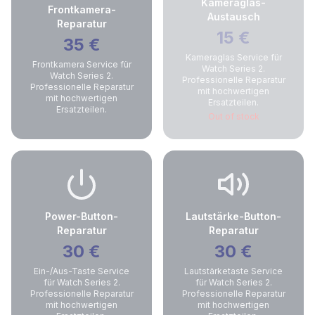
Kameraglas-
Frontkamera-
Austausch
Reparatur
15
€
35
€
Kameraglas Service für
Frontkamera Service für
Watch Series 2.
Watch Series 2.
Professionelle Reparatur
Professionelle Reparatur
mit hochwertigen
mit hochwertigen
Ersatzteilen.
Ersatzteilen.
Out of stock
Power-Button-
Lautstärke-Button-
Reparatur
Reparatur
30
€
30
€
Ein-/Aus-Taste Service
Lautstärketaste Service
für Watch Series 2.
für Watch Series 2.
Professionelle Reparatur
Professionelle Reparatur
mit hochwertigen
mit hochwertigen