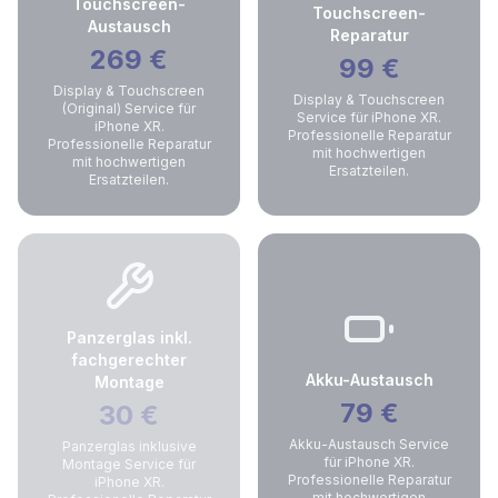
Touchscreen-
Touchscreen-
Austausch
Reparatur
269
€
99
€
Display & Touchscreen
Display & Touchscreen
(Original) Service für
Service für iPhone XR.
iPhone XR.
Professionelle Reparatur
Professionelle Reparatur
mit hochwertigen
mit hochwertigen
Ersatzteilen.
Ersatzteilen.
Panzerglas inkl.
fachgerechter
Akku-Austausch
Montage
79
€
30
€
Akku-Austausch Service
Panzerglas inklusive
für iPhone XR.
Montage Service für
Professionelle Reparatur
iPhone XR.
mit hochwertigen