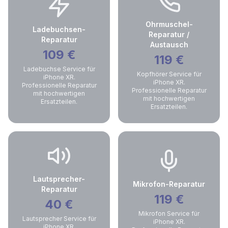
Ohrmuschel-
Ladebuchsen-
Reparatur /
Reparatur
Austausch
109
€
119
€
Ladebuchse Service für
Kopfhörer Service für
iPhone XR.
iPhone XR.
Professionelle Reparatur
Professionelle Reparatur
mit hochwertigen
mit hochwertigen
Ersatzteilen.
Ersatzteilen.
Lautsprecher-
Mikrofon-Reparatur
Reparatur
119
€
40
€
Mikrofon Service für
Lautsprecher Service für
iPhone XR.
iPhone XR.