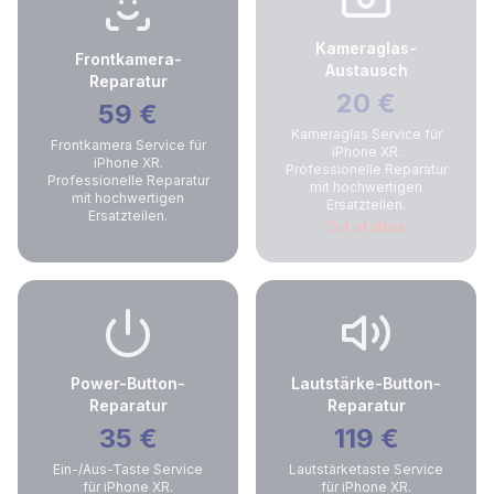
Kameraglas-
Frontkamera-
Austausch
Reparatur
20
€
59
€
Kameraglas Service für
Frontkamera Service für
iPhone XR.
iPhone XR.
Professionelle Reparatur
Professionelle Reparatur
mit hochwertigen
mit hochwertigen
Ersatzteilen.
Ersatzteilen.
Out of stock
Power-Button-
Lautstärke-Button-
Reparatur
Reparatur
35
€
119
€
Ein-/Aus-Taste Service
Lautstärketaste Service
für iPhone XR.
für iPhone XR.