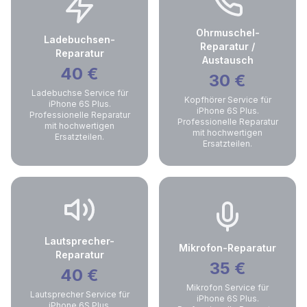
Ohrmuschel-
Ladebuchsen-
Reparatur /
Reparatur
Austausch
40
€
30
€
Ladebuchse Service für
Kopfhörer Service für
iPhone 6S Plus.
iPhone 6S Plus.
Professionelle Reparatur
Professionelle Reparatur
mit hochwertigen
mit hochwertigen
Ersatzteilen.
Ersatzteilen.
Lautsprecher-
Mikrofon-Reparatur
Reparatur
35
€
40
€
Mikrofon Service für
Lautsprecher Service für
iPhone 6S Plus.
iPhone 6S Plus.