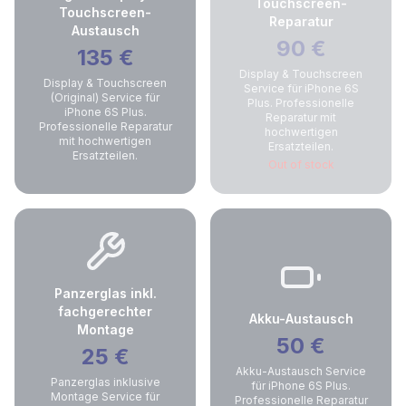
Touchscreen-
Touchscreen-
Reparatur
Austausch
90
€
135
€
Display & Touchscreen
Display & Touchscreen
Service für iPhone 6S
(Original) Service für
Plus. Professionelle
iPhone 6S Plus.
Reparatur mit
Professionelle Reparatur
hochwertigen
mit hochwertigen
Ersatzteilen.
Ersatzteilen.
Out of stock
Panzerglas inkl.
fachgerechter
Akku-Austausch
Montage
50
€
25
€
Akku-Austausch Service
Panzerglas inklusive
für iPhone 6S Plus.
Montage Service für
Professionelle Reparatur