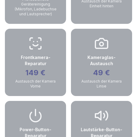
Austausch der Kamera
Gerätereinigung
Einheit hinten
(Mikrofon, Ladebuchse
und Lautsprecher)
Frontkamera-
Kameraglas-
Reparatur
Austausch
149
€
49
€
Austausch der Kamera
Austausch der Kamera
Vorne
Linse
Power-Button-
Lautstärke-Button-
Reparatur
Reparatur