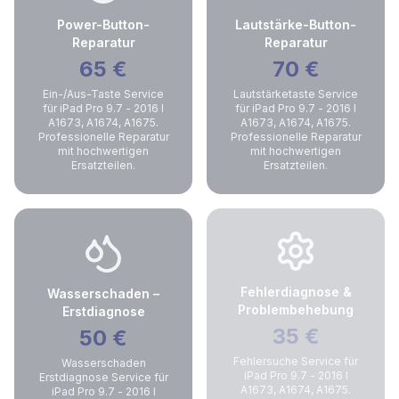
Power-Button-
Lautstärke-Button-
Reparatur
Reparatur
65
€
70
€
Ein-/Aus-Taste Service
Lautstärketaste Service
für iPad Pro 9.7 - 2016 I
für iPad Pro 9.7 - 2016 I
A1673, A1674, A1675.
A1673, A1674, A1675.
Professionelle Reparatur
Professionelle Reparatur
mit hochwertigen
mit hochwertigen
Ersatzteilen.
Ersatzteilen.
Fehlerdiagnose &
Wasserschaden –
Problembehebung
Erstdiagnose
35
€
50
€
Fehlersuche Service für
Wasserschaden
iPad Pro 9.7 - 2016 I
Erstdiagnose Service für
A1673, A1674, A1675.
iPad Pro 9.7 - 2016 I