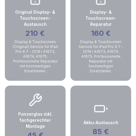
Original Display- &
Display- &
Touchscreen-
Touchscreen-
Austausch
Reparatur
210
€
160
€
Display & Touchscreen
Display & Touchscreen
(Original) Service für iPad
Service für iPad Pro 9.7 -
Pro 9.7 - 2016 I A1673,
2016 I A1673, A1674,
A1674, A1675.
A1675. Professionelle
Professionelle Reparatur
Reparatur mit
mit hochwertigen
hochwertigen
Ersatzteilen.
Ersatzteilen.
Panzerglas inkl.
fachgerechter
Akku-Austausch
Montage
85
€
45
€