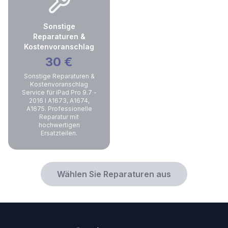
Sonstige
Reparaturen &
Kostenvoranschlag
30
€
Sonstige Reparaturen &
Kostenvoranschlag
Service für iPad Pro 9.7 -
2016 I A1673, A1674,
A1675. Professionelle
Reparatur mit
hochwertigen
Ersatzteilen.
Wählen Sie Reparaturen aus