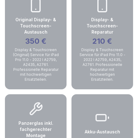
Original Display- &
Display- &
Touchscreen-
Touchscreen-
Austausch
Reparatur
350
€
210
€
Display & Touchscreen
Display & Touchscreen
(Original) Service für iPad
Service für iPad Pro 11.0 -
Pro 11.0 - 2022 I A2759,
2022 I A2759, A2435,
A2435, A2761.
A2761. Professionelle
Professionelle Reparatur
Reparatur mit
mit hochwertigen
hochwertigen
Ersatzteilen.
Ersatzteilen.
Panzerglas inkl.
fachgerechter
Akku-Austausch
Montage