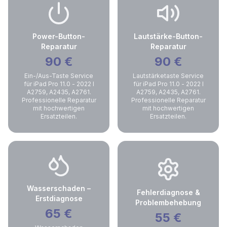
Power-Button-
Lautstärke-Button-
Reparatur
Reparatur
90
€
90
€
Ein-/Aus-Taste Service
Lautstärketaste Service
für iPad Pro 11.0 - 2022 I
für iPad Pro 11.0 - 2022 I
A2759, A2435, A2761.
A2759, A2435, A2761.
Professionelle Reparatur
Professionelle Reparatur
mit hochwertigen
mit hochwertigen
Ersatzteilen.
Ersatzteilen.
Wasserschaden –
Fehlerdiagnose &
Erstdiagnose
Problembehebung
65
€
55
€