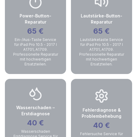
Power-Button-
Lautstärke-Button-
Reparatur
Reparatur
65
€
65
€
Ein-/Aus-Taste Service
Lautstärketaste Service
für iPad Pro 10.5 - 2017 I
für iPad Pro 10.5 - 2017 I
A1701, A1709.
A1701, A1709.
Professionelle Reparatur
Professionelle Reparatur
mit hochwertigen
mit hochwertigen
Ersatzteilen.
Ersatzteilen.
Wasserschaden –
Fehlerdiagnose &
Erstdiagnose
Problembehebung
40
€
40
€
Wasserschaden
Fehlersuche Service für
Erstdiagnose Service für