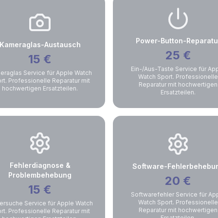
Power-Button-Reparatu
Kameraglas-Austausch
25
€
15
€
Ein-/Aus-Taste Service für Ap
eraglas Service für Apple Watch
Watch Sport. Professionelle
rt. Professionelle Reparatur mit
Reparatur mit hochwertigen
hochwertigen Ersatzteilen.
Ersatzteilen.
Fehlerdiagnose &
Software-Fehlerbehebu
Problembehebung
20
€
15
€
Softwarefehler Service für Ap
Watch Sport. Professionelle
ersuche Service für Apple Watch
Reparatur mit hochwertigen
rt. Professionelle Reparatur mit
Ersatzteilen.